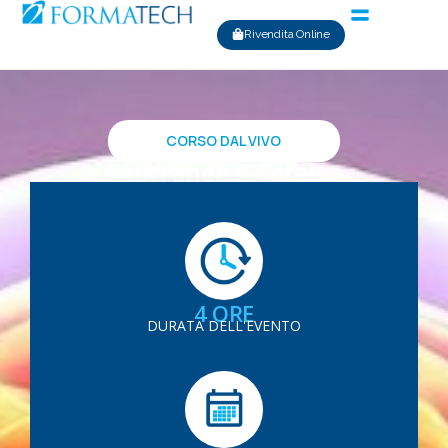
Rivendita Online
CORSO DAL VIVO
Emicranea E Cefalee
4 ORE
DURATA DELL'EVENTO