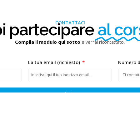
CONTATTACI
i partecipare
al co
Compila il modulo qui sotto
e verrai ricontattato.
La tua email (richiesto)
Numero di
Invia
Scopri gli altri corsi del 2026: