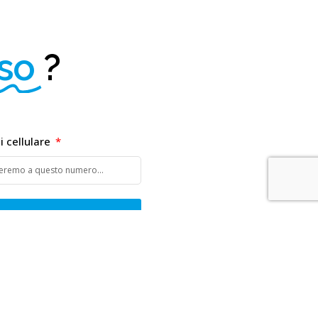
rso
?
 cellulare